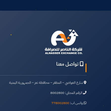
تواصل معنا
شارع العواضي – المظفر – محافظة تعز – الجمهورية اليمنية
الرقم المجاني: 8002800
واتس اب:
778002800